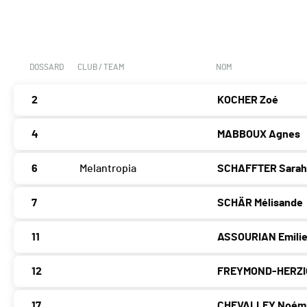
DOSSARD
CLUB / TEAM
NOM
2
KOCHER Zoé
4
MABBOUX Agnes
6
Melantropia
SCHAFFTER Sara
7
SCHÄR Mélisande
11
ASSOURIAN Emili
12
FREYMOND-HERZIG
17
CHEVALLEY Noém