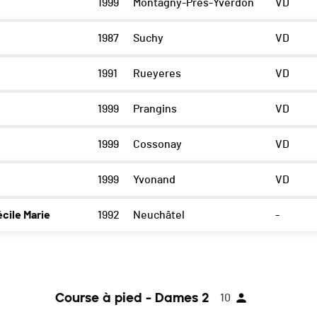
1999
Montagny-Près-Yverdon
VD
1987
Suchy
VD
1991
Rueyeres
VD
1999
Prangins
VD
1999
Cossonay
VD
1999
Yvonand
VD
ile Marie
1992
Neuchâtel
-
Course à pied - Dames 2
10