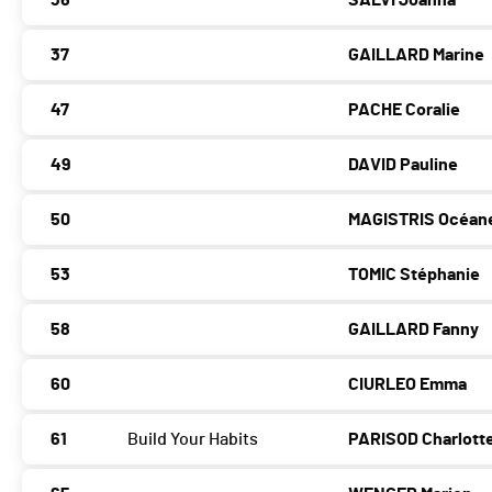
36
SALVI Joanna
37
GAILLARD Marine
47
PACHE Coralie
49
DAVID Pauline
50
MAGISTRIS Océan
53
TOMIC Stéphanie
58
GAILLARD Fanny
60
CIURLEO Emma
61
Build Your Habits
PARISOD Charlott