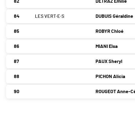
82
DÉTRAZ Emilie
84
LES VERT·E·S
DUBUIS Géraldine
85
ROBYR Chloé
86
MIANI Elsa
87
PAUX Sheryl
88
PICHON Alicia
90
ROUGEOT Anne-Céc