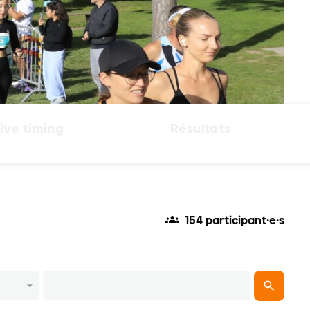
ive timing
Résultats
154 participant·e·s