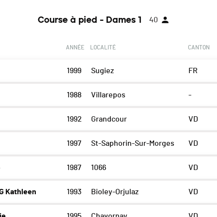
Course à pied - Dames 1
40
ANNÉE
LOCALITÉ
CANTON
1999
Sugiez
FR
1988
Villarepos
-
h
1992
Grandcour
VD
1997
St-Saphorin-Sur-Morges
VD
e
1987
1066
VD
 Kathleen
1993
Bioley-Orjulaz
VD
ie
1995
Chavornay
VD