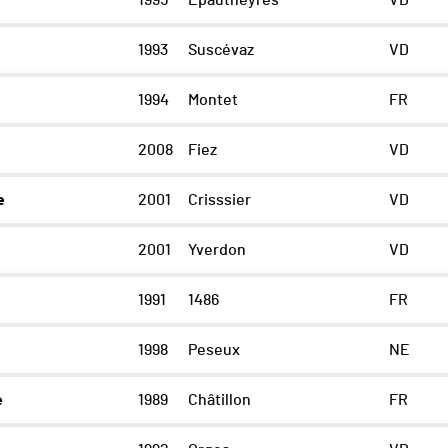
1995
Epautheyres
VD
1993
Suscévaz
VD
1994
Montet
FR
2008
Fiez
VD
e
2001
Crisssier
VD
2001
Yverdon
VD
1991
1486
FR
1998
Peseux
NE
e
1989
Châtillon
FR