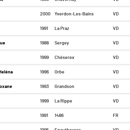
2000
Yverdon-Les-Bains
VD
1991
La Praz
VD
que
1988
Sergey
VD
1999
Chéserex
VD
Heléna
1996
Orbe
VD
oxane
1993
Grandson
VD
1999
La Rippe
VD
1991
1486
FR