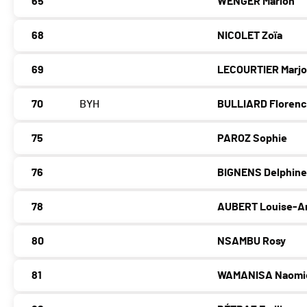
65
WENGER Marion
68
NICOLET Zoïa
69
LECOURTIER Marjo
70
BYH
BULLIARD Floren
75
PAROZ Sophie
76
BIGNENS Delphin
78
AUBERT Louise-A
80
NSAMBU Rosy
81
WAMANISA Naomi