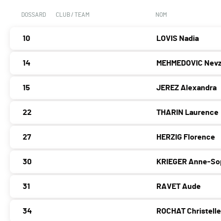
DOSSARD
CLUB / TEAM
NOM
10
LOVIS Nadia
14
MEHMEDOVIC Nevz
15
JEREZ Alexandra
22
THARIN Laurence
27
HERZIG Florence
30
KRIEGER Anne-So
31
RAVET Aude
34
ROCHAT Christell