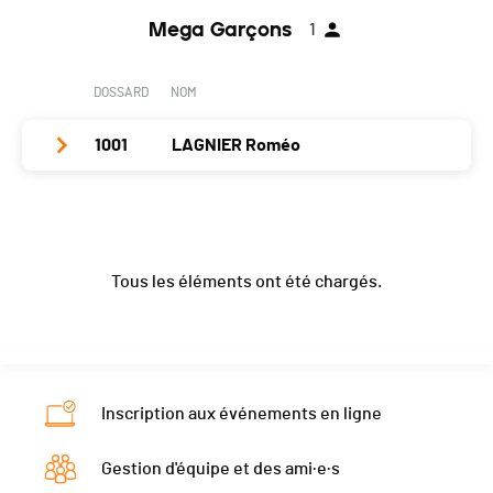
Année
2015
Canton
VD
Mega Garçons
1
Localité
Morges
Nat.
SUI
Canton
VD
DOSSARD
NOM
Catégorie
Rock Garçons
Nat.
SUI
PAI.
1001
LAGNIER Roméo
Catégorie
Rock Garçons
PAI.
Club / Team
Année
2013
Tous les éléments ont été chargés.
Localité
1264
Canton
VD
Nat.
FRA
Catégorie
Mega Garçons
Inscription aux événements en ligne
PAI.
Gestion d'équipe et des ami·e·s