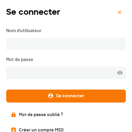
Se connecter
Menu
Nom d'utilisateur
Tartine's Race - 2014
Description
Mot de passe
Se connecter
DATE
01.02.2014
Mot de passe oublié ?
LOCALISATION
Les Marécottes/La Creusaz (VS) (Valais)
Créer un compte MSO