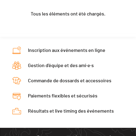
Année
1995
Canton
VD
Catégorie
Juniors homme
Tous les éléments ont été chargés.
Localité
La Roche
Nat.
SUI
Ecart
8:42.658
Canton
FR
Catégorie
Juniors homme
Nat.
SUI
Ecart
8:54.878
Catégorie
Juniors homme
Inscription aux événements en ligne
Ecart
13:14.631
Gestion d'équipe et des ami·e·s
Commande de dossards et accessoires
Paiements flexibles et sécurisés
Résultats et live timing des événements