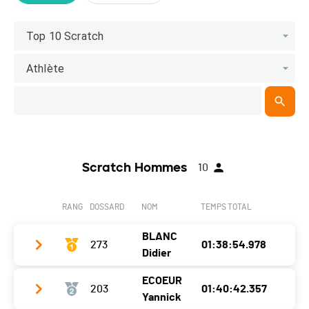
Top 10 Scratch
Athlète
Scratch Hommes
10
RANG
DOSSARD
NOM
TEMPS TOTAL
BLANC
273
01:38:54.978
Didier
ECOEUR
203
01:40:42.357
Club / Team
Morzine Avoriaz
Yannick