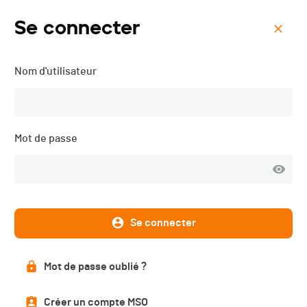
Se connecter
Menu
Nom d'utilisateur
Course de Côte des
Paccots - Nat + Pop - 2015
Mot de passe
Liste des engagé·e·s
PUBLIÉE
Se connecter
Liste des engagé·e·s
Mot de passe oublié ?
69 participant·e·s
Créer un compte MSO