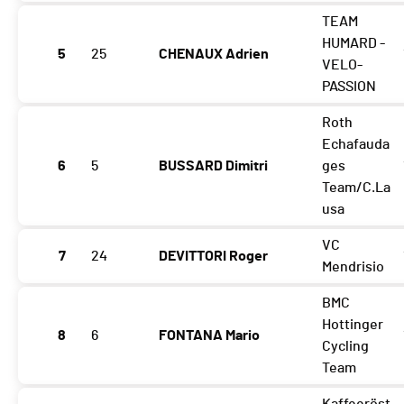
TEAM
HUMARD -
5
25
CHENAUX Adrien
VELO-
PASSION
Roth
Echafauda
6
5
BUSSARD Dimitri
ges
Team/C.La
usa
VC
7
24
DEVITTORI Roger
Mendrisio
BMC
Hottinger
8
6
FONTANA Mario
Cycling
Team