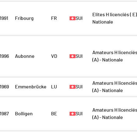
Elites H licenciés ( E)
1991
Fribourg
FR
SUI
Nationale
Amateurs H licencié
1996
Aubonne
VD
SUI
(A) - Nationale
Amateurs H licencié
1969
Emmenbrücke
LU
SUI
(A) - Nationale
Amateurs H licencié
1987
Bolligen
BE
SUI
(A) - Nationale