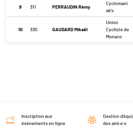
Cyclomani
9
311
PERRAUDIN Rémy
ak's
Union
10
330
GAUDARD Mikaël
Cycliste de
Monaco
Inscription aux
Gestion d'équi
événements en ligne
des ami·e·s