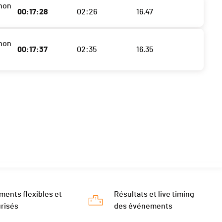
non
00:17:28
02:26
16.47
non
00:17:37
02:35
16.35
ments flexibles et
Résultats et live timing
risés
des événements