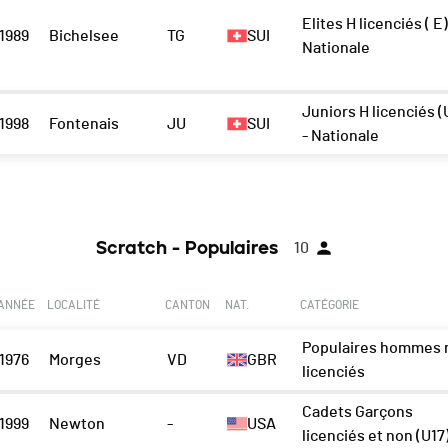
Elites H licenciés ( E)
1989
Bichelsee
TG
SUI
Nationale
Juniors H licenciés (
1998
Fontenais
JU
SUI
- Nationale
Scratch - Populaires
10
ANNÉE
LOCALITÉ
CANTON
NAT.
CATÉGORIE
Populaires hommes 
1976
Morges
VD
GBR
licenciés
Cadets Garçons
1999
Newton
-
USA
licenciés et non (U17