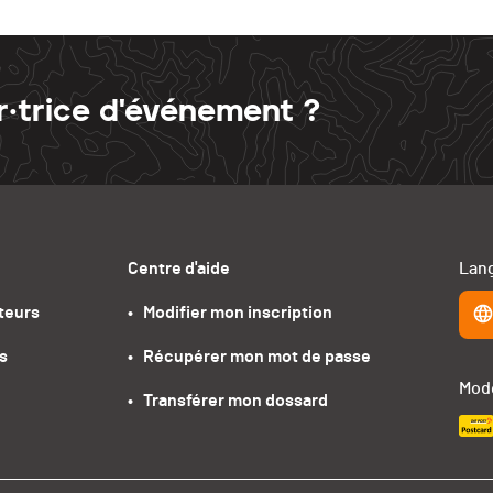
r·trice d'événement ?
Centre d'aide
Lang
teurs
•   Modifier mon inscription
s
•   Récupérer mon mot de passe
Mode
•   Transférer mon dossard