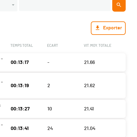
Exporter
TEMPS TOTAL
ECART
VIT. MOY. TOTALE
 -
00:13:17
-
21.66
 -
00:13:19
2
21.62
s
00:13:27
10
21.41
 -
00:13:41
24
21.04