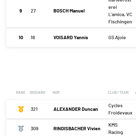
Kaffeeröst
erei
9
27
BOSCH Manuel
L’amica, VC
Fischingen
10
16
VOISARD Yannis
GS Ajoie
RANG
DOSSARD
NOM
CLUB / TEAM
Cycles
321
ALEXANDER Duncan
Froidevaux
KMS
309
RINDISBACHER Vivien
Racing