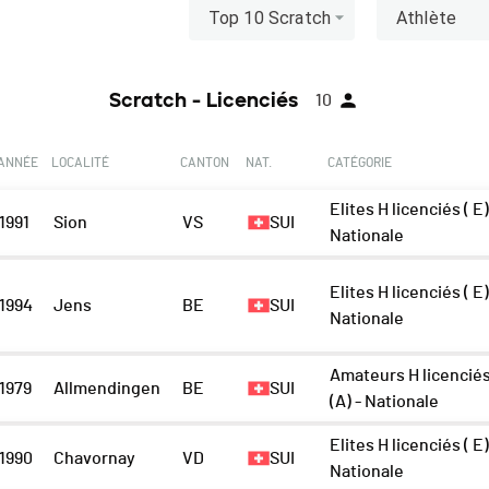
Top 10 Scratch
Athlète
Scratch - Licenciés
10
ANNÉE
LOCALITÉ
CANTON
NAT.
CATÉGORIE
Elites H licenciés ( E)
1991
Sion
VS
SUI
Nationale
Elites H licenciés ( E)
1994
Jens
BE
SUI
Nationale
Amateurs H licencié
1979
Allmendingen
BE
SUI
(A) - Nationale
Elites H licenciés ( E)
1990
Chavornay
VD
SUI
Nationale