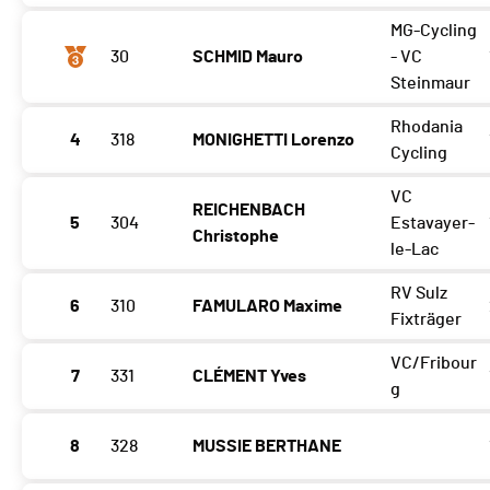
MG-Cycling
30
SCHMID Mauro
- VC
Steinmaur
Rhodania
4
318
MONIGHETTI Lorenzo
Cycling
VC
REICHENBACH
5
304
Estavayer-
Christophe
le-Lac
RV Sulz
6
310
FAMULARO Maxime
Fixträger
VC/Fribour
7
331
CLÉMENT Yves
g
8
328
MUSSIE BERTHANE