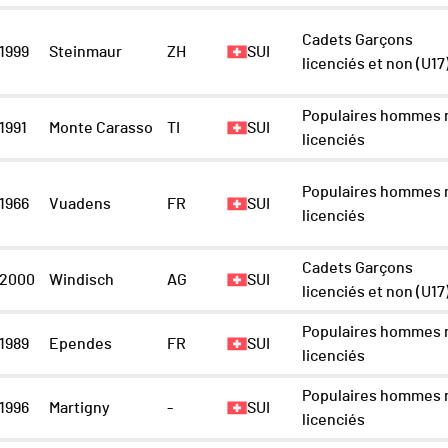
Cadets Garçons
1999
Steinmaur
ZH
SUI
licenciés et non (U17
Populaires hommes 
1991
Monte Carasso
TI
SUI
licenciés
Populaires hommes 
1966
Vuadens
FR
SUI
licenciés
Cadets Garçons
2000
Windisch
AG
SUI
licenciés et non (U17
Populaires hommes 
1989
Ependes
FR
SUI
licenciés
Populaires hommes 
1996
Martigny
-
SUI
licenciés