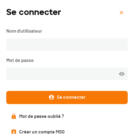
Se connecter
Menu
Nom d'utilisateur
Course de Côte des
Paccots - Nat + Pop - 2015
Mot de passe
Résultats
PUBLIÉS
Se connecter
Résultats
Mot de passe oublié ?
Créer un compte MSO