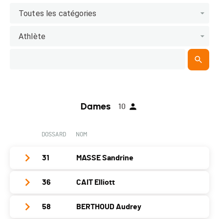
Toutes les catégories
Athlète
Dames
10
DOSSARD
NOM
31
MASSE Sandrine
36
CAIT Elliott
Club / Team
Année
1983
58
BERTHOUD Audrey
Club / Team
Magmabike