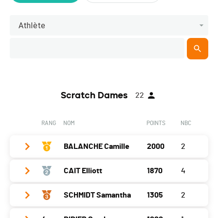
Athlète
Scratch Dames
22
RANG
NOM
POINTS
NBC
BALANCHE Camille
2000
2
CAIT Elliott
1870
4
Année
1990
Localité
Biel
SCHMIDT Samantha
1305
2
Année
1985
Canton
BE
Localité
Zürich