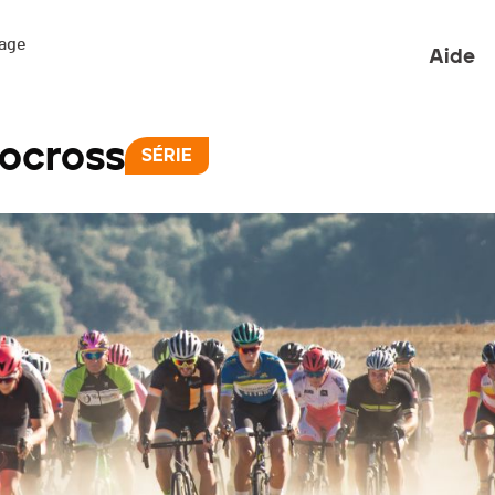
ge 

Aide
ocross
SÉRIE