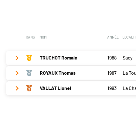
Bramois
0
RANG
NOM
ANNÉE
LOCALI
TRUCHOT Romain
1988
Sacy
ROYAUX Thomas
1987
La Tou
Bramois
22
VALLAT Lionel
1993
La Ch
Bramois
20
Bramois
18