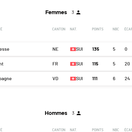
Femmes
3
TÉ
CANTON
NAT.
POINTS
NBC
ÉCA
esse
NE
SUI
135
5
0
nt
FR
SUI
115
5
20
pagne
VD
SUI
111
6
24
Hommes
3
TÉ
CANTON
NAT.
POINTS
NBC
ÉCA