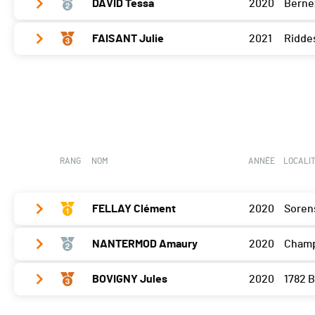
DAVID Tessa
2020
Berne
Bramois
20
FAISANT Julie
2021
Ridde
Bramois
30
Bramois
22
RANG
NOM
ANNÉE
LOCALI
FELLAY Clément
2020
Soren
NANTERMOD Amaury
2020
Cham
Bramois
25
BOVIGNY Jules
2020
1782 B
Bramois
30