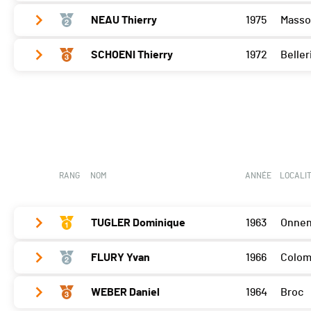
NEAU Thierry
1975
Masso
Bramois
30
SCHOENI Thierry
1972
Beller
Bramois
25
Bramois
15
RANG
NOM
ANNÉE
LOCALI
TUGLER Dominique
1963
Onne
FLURY Yvan
1966
Colom
Bramois
30
WEBER Daniel
1964
Broc
Bramois
22