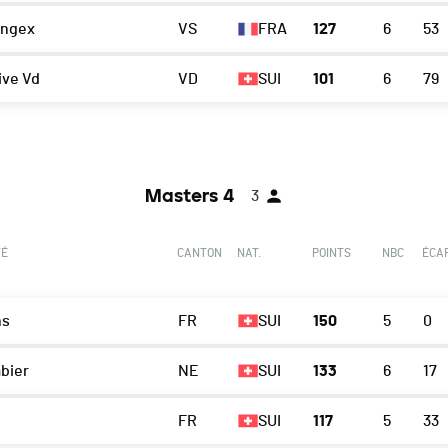
ngex
VS
FRA
127
6
53
ive Vd
VD
SUI
101
6
79
Masters 4
3
TÉ
CANTON
NAT.
POINTS
NBC
ÉCA
ns
FR
SUI
150
5
0
bier
NE
SUI
133
6
17
FR
SUI
117
5
33