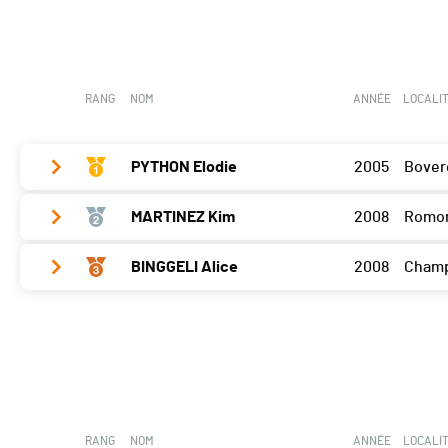
RANG
NOM
ANNÉE
LOCALI
PYTHON Elodie
2005
Bover
MARTINEZ Kim
2008
Romo
Bramois
30
BINGGELI Alice
2008
Cham
Bramois
0
Bramois
20
RANG
NOM
ANNÉE
LOCALI