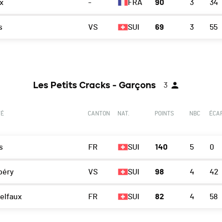
x
-
FRA
90
3
34
s
VS
SUI
69
3
55
Les Petits Cracks - Garçons
3
TÉ
CANTON
NAT.
POINTS
NBC
ÉCA
s
FR
SUI
140
5
0
péry
VS
SUI
98
4
42
elfaux
FR
SUI
82
4
58