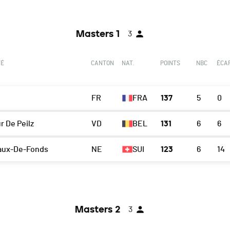
Masters 1
3
TÉ
CANTON
NAT.
POINTS
NBC
ÉCA
FR
FRA
137
5
0
r De Peilz
VD
BEL
131
6
6
aux-De-Fonds
NE
SUI
123
6
14
Masters 2
3