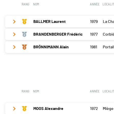
RANG
NOM
ANNÉE
LOCALI
BALLMER Laurent
1979
La Ch
BRANDENBERGER Frédéric
1977
Corbi
Bramois
30
BRÖNNIMANN Alain
1981
Porta
Bramois
25
Bramois
18
RANG
NOM
ANNÉE
LOCALI
MOOS Alexandre
1972
Miège