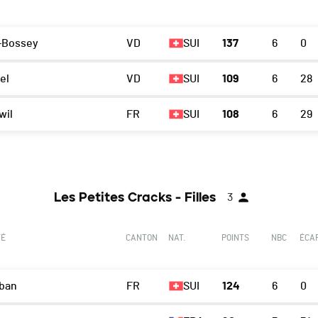
-Bossey
VD
SUI
137
6
0
el
VD
SUI
109
6
28
wil
FR
SUI
108
6
29
Les Petites Cracks - Filles
3
TÉ
CANTON
NAT.
POINTS
NBC
ÉCA
lban
FR
SUI
124
6
0