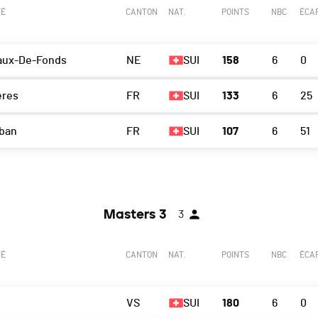
TÉ
CANTON
NAT.
POINTS
NBC
ÉCA
aux-De-Fonds
NE
SUI
158
6
0
ères
FR
SUI
133
6
25
lban
FR
SUI
107
6
51
Masters 3
3
TÉ
CANTON
NAT.
POINTS
NBC
ÉCA
VS
SUI
180
6
0