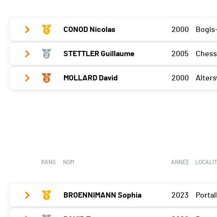
CONOD Nicolas
2000
Bogis
STETTLER Guillaume
2005
Chess
Bramois
25
MOLLARD David
2000
Alters
Bramois
16
Bramois
20
RANG
NOM
ANNÉE
LOCALI
BROENNIMANN Sophia
2023
Porta