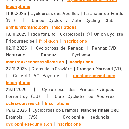
Inscriptions
11.10.2025 | Cyclocross des Abeilles | La Chaux-de-Fonds
(NE) | Cimes Cycles / Zeta Cycling Club |
omniumromand.com
|
Inscriptions
18.10.2025 | Ride for Life | Corbières (FR) | Union Cycliste
Fribourgeoise |
fribike.ch
|
Inscriptions
02.11.2025 | Cyclocross de Rennaz | Rennaz (VD) |
Montreux Rennaz Cyclisme |
montreuxrennazcyclisme.ch
|
Inscriptions
22.11.2025 | Cross de la Gravière | Granges-Marnand (VD)
| Collectif VC Payerne |
omniumromand.com
|
Inscriptions
29.11.2025 | Cyclocross des Princes-Evêques |
Porrentruy (JU) | Club Cycliste les Vouivres |
cclesvouivres.ch
|
Inscriptions
14.12.2025 | Cyclocross de Bramois,
Manche finale ORC
|
Bramois (VS) | Cyclophile sédunois |
cyclophilesedunois.ch
|
Inscriptions