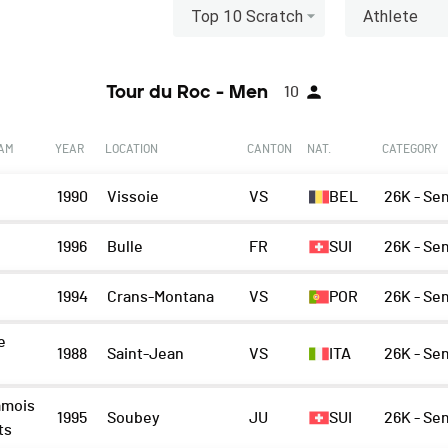
Top 10 Scratch
Athlete
Tour du Roc - Men
10
EAM
YEAR
LOCATION
CANTON
NAT.
CATEGORY
1990
Vissoie
VS
BEL
26K - Se
1996
Bulle
FR
SUI
26K - Se
1994
Crans-Montana
VS
POR
26K - Se
e
1988
Saint-Jean
VS
ITA
26K - Se
amois
1995
Soubey
JU
SUI
26K - Se
ts