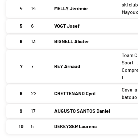
ski clu
4
14
MELLY Jérémie
Mayou
5
6
VOGT Josef
6
13
BIGNELL Alister
Team Cr
Sport - 
7
7
REY Arnaud
Compre
t
Cave la
8
22
CRETTENAND Cyril
batoue
9
17
AUGUSTO SANTOS Daniel
10
5
DEKEYSER Laurens