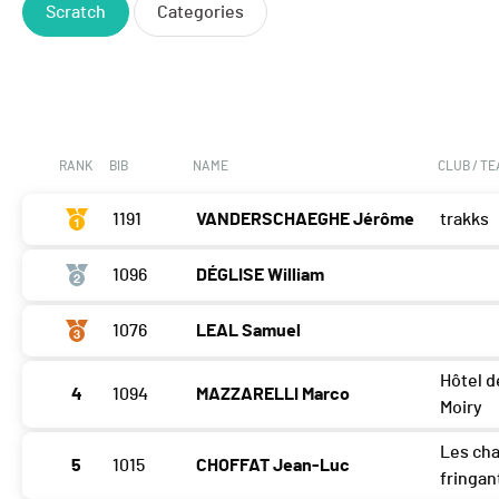
Scratch
Categories
RANK
BIB
NAME
CLUB / T
1191
VANDERSCHAEGHE Jérôme
trakks
1096
DÉGLISE William
1076
LEAL Samuel
Hôtel d
4
1094
MAZZARELLI Marco
Moiry
Les ch
5
1015
CHOFFAT Jean-Luc
fringan