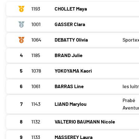
1193
CHOLLET Maya
1001
GASSER Clara
1064
DEBATTY Olivia
Sporte
4
1185
BRAND Julie
5
1078
YOKOYAMA Kaori
6
1061
BARRAS Line
les luit
Prabé
7
1143
LIAND Marylou
Aventu
8
1132
VALTERIO BAUMANN Nicole
9
1133
MASSEREY Laura