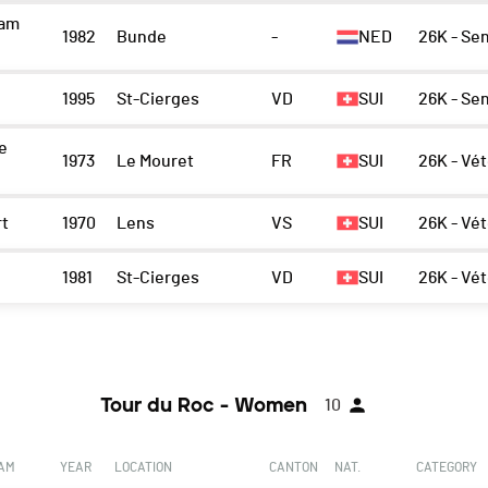
eam
1982
Bunde
-
NED
26K - Se
1995
St-Cierges
VD
SUI
26K - Se
e
1973
Le Mouret
FR
SUI
26K - Vé
rt
1970
Lens
VS
SUI
26K - Vé
1981
St-Cierges
VD
SUI
26K - Vé
Tour du Roc - Women
10
EAM
YEAR
LOCATION
CANTON
NAT.
CATEGORY