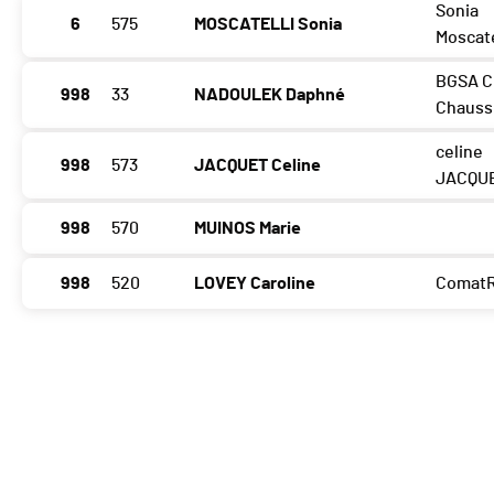
Sonia
6
575
MOSCATELLI Sonia
Moscate
BGSA C
998
33
NADOULEK Daphné
Chauss
celine
998
573
JACQUET Celine
JACQU
998
570
MUINOS Marie
998
520
LOVEY Caroline
ComatR