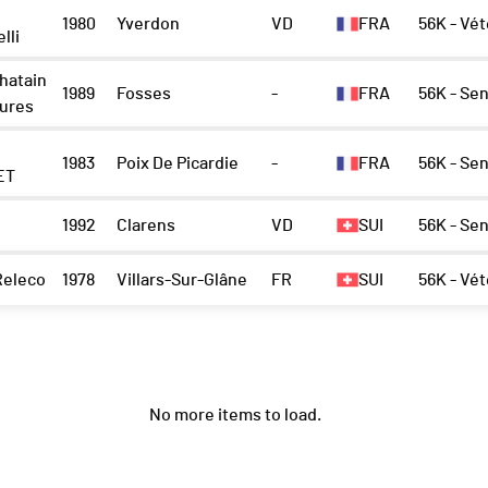
1980
Yverdon
VD
FRA
56K - Vé
lli
hatain
1989
Fosses
-
FRA
56K - Se
ures
1983
Poix De Picardie
-
FRA
56K - Se
ET
1992
Clarens
VD
SUI
56K - Se
eleco
1978
Villars-Sur-Glâne
FR
SUI
56K - Vé
No more items to load.