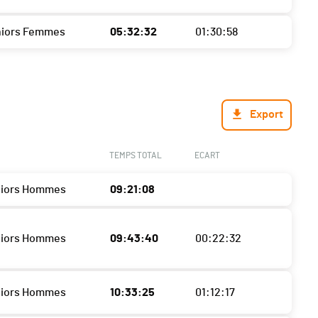
niors Femmes
05:32:32
01:30:58
Export
TEMPS TOTAL
ECART
niors Hommes
09:21:08
niors Hommes
09:43:40
00:22:32
niors Hommes
10:33:25
01:12:17