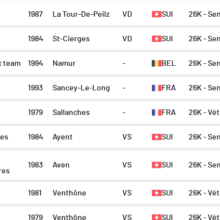
1987
La Tour-De-Peilz
VD
SUI
26K - Se
1984
St-Cierges
VD
SUI
26K - Se
x team
1994
Namur
-
BEL
26K - Se
1993
Sancey-Le-Long
-
FRA
26K - Se
1979
Sallanches
-
FRA
26K - Vé
res
1984
Ayent
VS
SUI
26K - Se
1983
Aven
VS
SUI
26K - Se
res
1981
Venthône
VS
SUI
26K - Vé
1979
Venthône
VS
SUI
26K - Vé