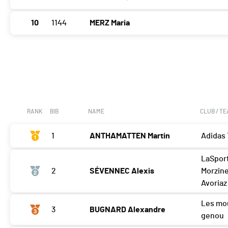
10
1144
MERZ Maria
RANK
BIB
NAME
CLUB / T
1
ANTHAMATTEN Martin
Adidas 
LaSport
2
SÉVENNEC Alexis
Morzin
Avoriaz
Les mo
3
BUGNARD Alexandre
genou