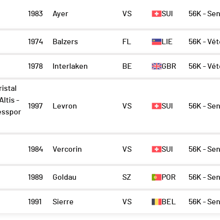
b
1983
Ayer
VS
SUI
56K - Se
x
1974
Balzers
FL
LIE
56K - Vé
1978
Interlaken
BE
GBR
56K - Vé
istal
Altis -
1997
Levron
VS
SUI
56K - Se
sspor
1984
Vercorin
VS
SUI
56K - Se
1989
Goldau
SZ
POR
56K - Se
1991
Sierre
VS
BEL
56K - Se