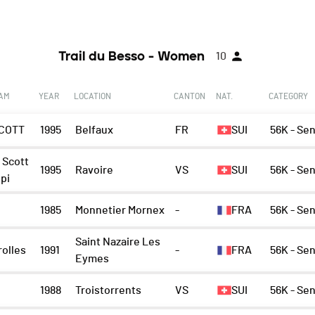
Trail du Besso - Women
10
EAM
YEAR
LOCATION
CANTON
NAT.
CATEGORY
COTT
1995
Belfaux
FR
SUI
56K - Se
 Scott
1995
Ravoire
VS
SUI
56K - Se
lpi
1985
Monnetier Mornex
-
FRA
56K - Se
Saint Nazaire Les
olles
1991
-
FRA
56K - Se
Eymes
1988
Troistorrents
VS
SUI
56K - Se