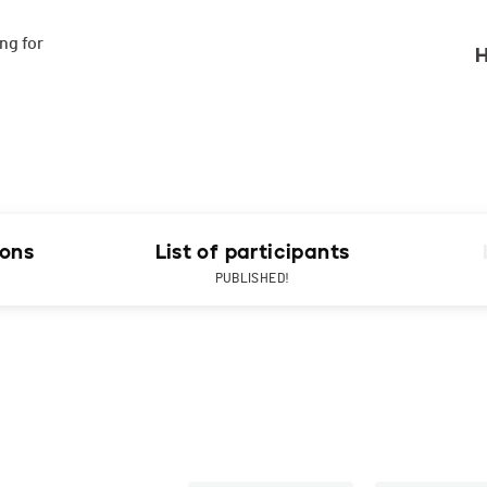
g for

H
ions
List of participants
PUBLISHED!