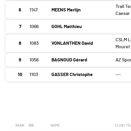
Trail T
6
1147
MEENS Merlijn
Caesar
7
1066
GOHL Matthieu
CSLM L
8
1083
VONLANTHEN David
Mouret
9
1056
BAGNOUD Gérard
AZ Spo
10
1103
GASSER Christophe
---
RANK
BIB
NAME
CLUB / T