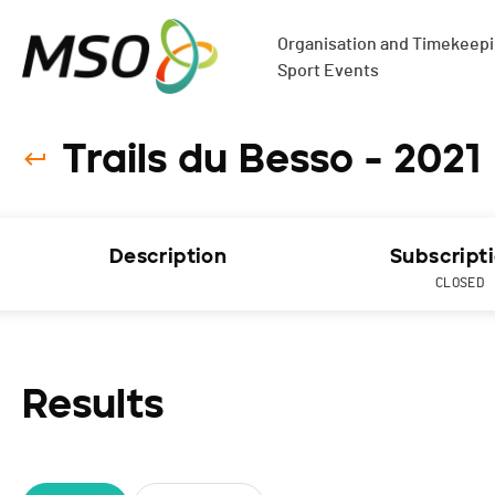
Organisation and Timekeepin
Sport Events
Trails du Besso - 2021
Description
Subscript
CLOSED
Results