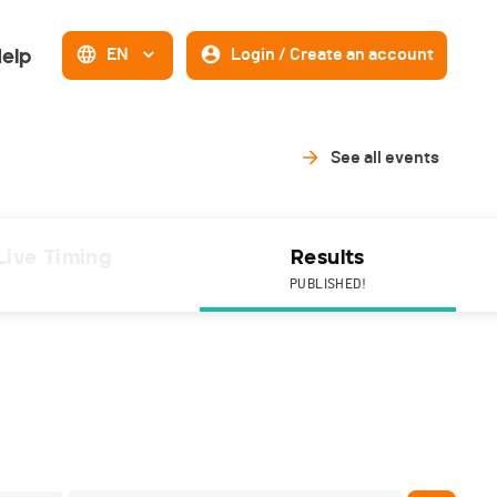
elp
EN
Login / Create an account
See all events
Live Timing
Results
PUBLISHED!