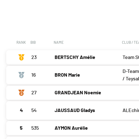
RANK
BIB
NAME
CLUB / T
23
BERTSCHY Amélie
Team S
D-Team
16
BRON Marie
/ Teysa
27
GRANDJEAN Noemie
4
54
JAUSSAUD Gladys
ALEchir
5
535
AYMON Aurélie