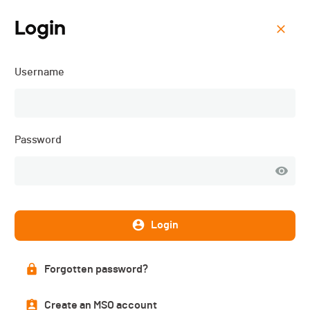
Login
Menu
Username
Mini ski-24 - 2021
List of participants
Password
PUBLISHED!
Login
Participant list
261 participants
Forgotten password?
Create an MSO account