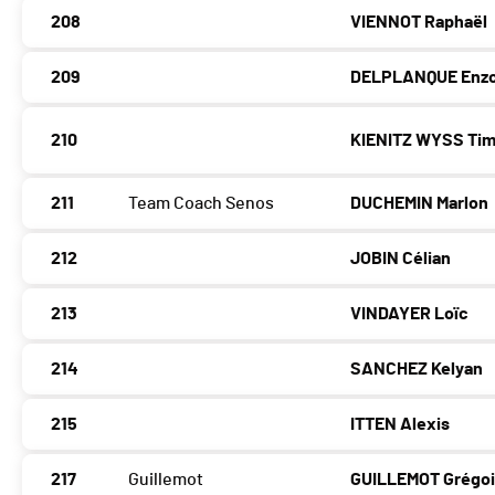
208
VIENNOT Raphaël
209
DELPLANQUE Enz
210
KIENITZ WYSS Ti
211
Team Coach Senos
DUCHEMIN Marlon
212
JOBIN Célian
213
VINDAYER Loïc
214
SANCHEZ Kelyan
215
ITTEN Alexis
217
Guillemot
GUILLEMOT Grégoi