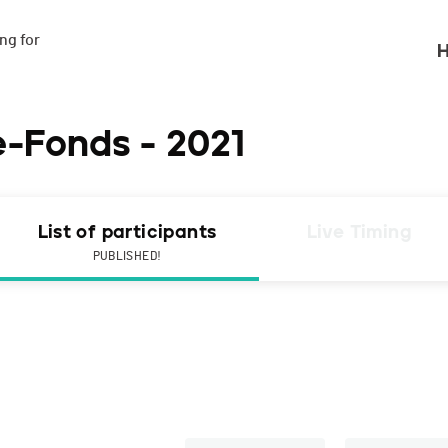
g for

H
e-Fonds - 2021
List of participants
Live Timing
PUBLISHED!