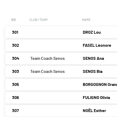
BIB
CLUB / TEAM
NAME
301
DROZ Lou
302
FASEL Léonore
304
Team Coach Senos
SENOS Ana
303
Team Coach Senos
SENOS Bia
305
BORGOGNON Oran
306
FULIGNO Olivia
307
NOËL Esther