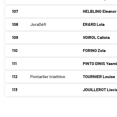
107
HELBLING Eleanor
108
JuraDéfi
ERARD Lola
109
VOIROL Calista
110
FORINO Zola
111
PINTO DINIS Yasm
112
Pontarlier triathlon
TOURNIER Louise
113
JOUILLEROT Lisci