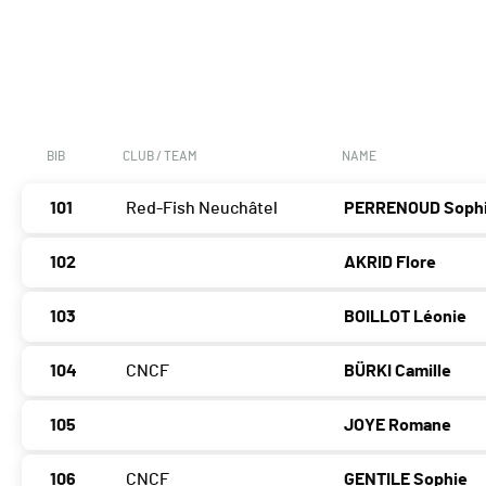
BIB
CLUB / TEAM
NAME
101
Red-Fish Neuchâtel
PERRENOUD Soph
102
AKRID Flore
103
BOILLOT Léonie
104
CNCF
BÜRKI Camille
105
JOYE Romane
106
CNCF
GENTILE Sophie