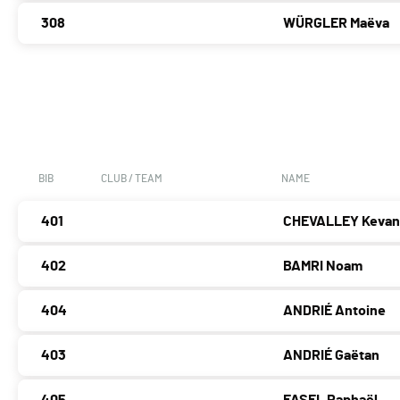
308
WÜRGLER Maëva
BIB
CLUB / TEAM
NAME
401
CHEVALLEY Keva
402
BAMRI Noam
404
ANDRIÉ Antoine
403
ANDRIÉ Gaëtan