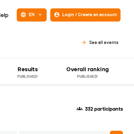
elp
EN
Login / Create an account
See all events
Results
Overall ranking
PUBLISHED!
PUBLISHED!
332 participants