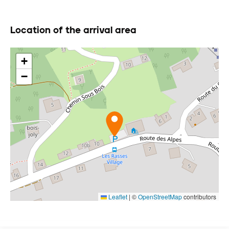
Location of the arrival area
+
−
Leaflet
|
©
OpenStreetMap
contributors