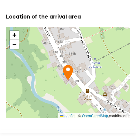
Location of the arrival area
+
−
Leaflet
|
©
OpenStreetMap
contributors