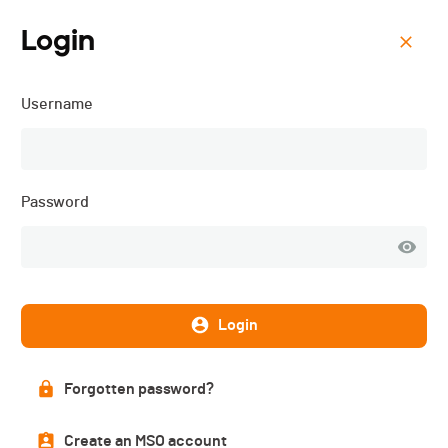
Login
Menu
Username
La Wysam - 2025
Password
Login
Forgotten password?
List of participants
Create an MSO account
PUBLISHED!