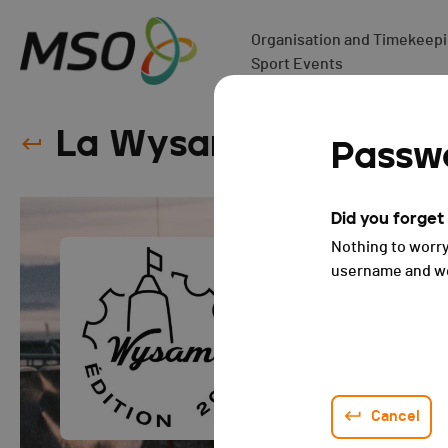
Organisation and Timekeepin
Sport Events
La Wysam - 2025
Passwo
Did you forge
Nothing to worry
username and we 
Cancel