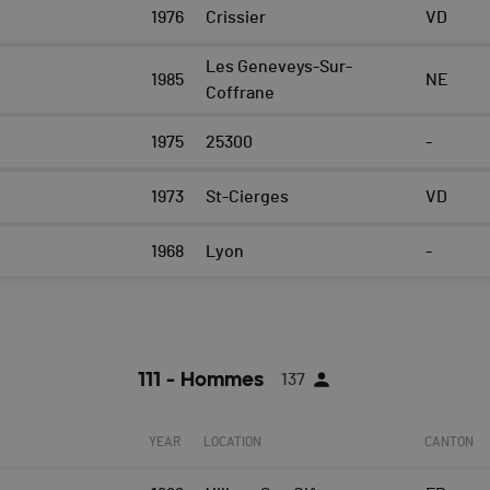
1976
Crissier
VD
Les Geneveys-Sur-
1985
NE
Coffrane
1975
25300
-
1973
St-Cierges
VD
1968
Lyon
-
111 - Hommes
137
YEAR
LOCATION
CANTON