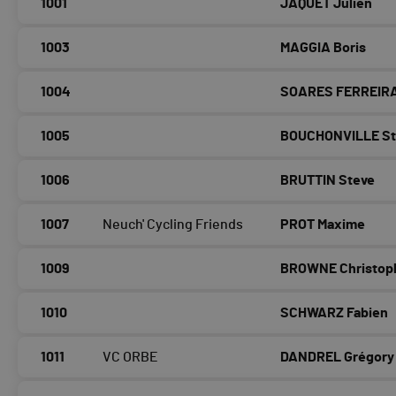
1001
JAQUET Julien
1003
MAGGIA Boris
1004
SOARES FERREIRA
1005
BOUCHONVILLE S
1006
BRUTTIN Steve
1007
Neuch' Cycling Friends
PROT Maxime
1009
BROWNE Christop
1010
SCHWARZ Fabien
1011
VC ORBE
DANDREL Grégory