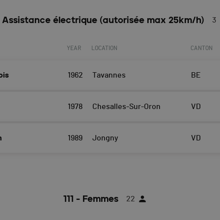
 - Assistance électrique (autorisée max 25km/h)
3
YEAR
LOCATION
CANTON
ois
1962
Tavannes
BE
1978
Chesalles-Sur-Oron
VD
n
1989
Jongny
VD
111 - Femmes
22