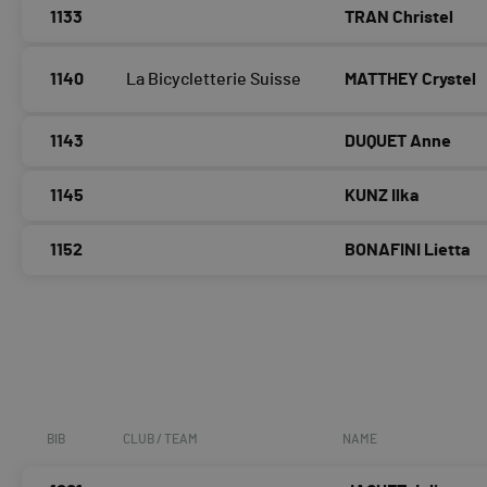
1133
TRAN Christel
1140
La Bicycletterie Suisse
MATTHEY Crystel
1143
DUQUET Anne
1145
KUNZ Ilka
1152
BONAFINI Lietta
BIB
CLUB / TEAM
NAME