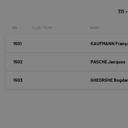
111
BIB
CLUB / TEAM
NAME
1501
KAUFMANN Franç
1502
PASCHE Jacques
1503
GHEORGHE Bogda