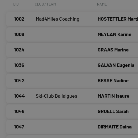
BIB
CLUB / TEAM
NAME
1002
Mad4Miles Coaching
HOSTETTLER Mart
1008
MEYLAN Karine
1024
GRAAS Marine
1036
GALVAN Eugenia
1042
BESSE Nadine
1044
Ski-Club Ballaigues
MARTIN Isaure
1046
GROELL Sarah
1047
DIRMAITE Daina