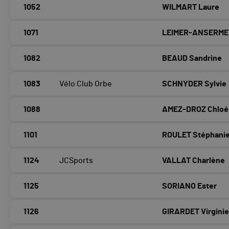
1052
WILMART Laure
1071
LEIMER-ANSERME
1082
BEAUD Sandrine
1083
Vélo Club Orbe
SCHNYDER Sylvie
1088
AMEZ-DROZ Chloé
1101
ROULET Stéphani
1124
JCSports
VALLAT Charlène
1125
SORIANO Ester
1126
GIRARDET Virgini