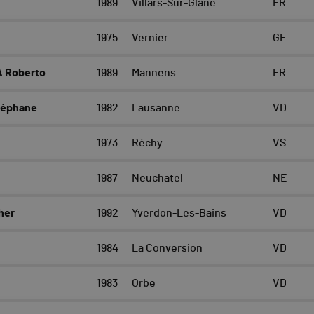
1989
Villars-Sur-Glâne
FR
1975
Vernier
GE
 Roberto
1989
Mannens
FR
téphane
1982
Lausanne
VD
1973
Réchy
VS
1987
Neuchatel
NE
her
1992
Yverdon-Les-Bains
VD
1984
La Conversion
VD
1983
Orbe
VD