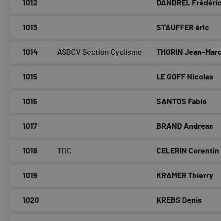
1012
DANDREL Frédéri
1013
STAUFFER éric
1014
ASBCV Section Cyclisme
THORIN Jean-Mar
1015
LE GOFF Nicolas
1016
SANTOS Fabio
1017
BRAND Andreas
1018
TDC
CELERIN Corentin
1019
KRAMER Thierry
1020
KREBS Denis