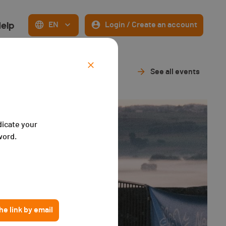
elp
EN
Login / Create an account
See all events
dicate your
word.
e link by email