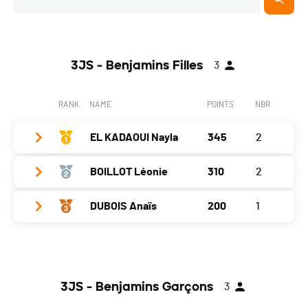
3JS - Benjamins Filles
3
RANK
NAME
POINTS
NBR
EL KADAOUI Nayla
345
2
BOILLOT Léonie
310
2
Year
2016
Location
Chezard St Martin
DUBOIS Anaïs
200
1
Year
2015
Canton
NE
Location
Le Russey
Year
2015
Nat.
SUI
Canton
-
Location
Fontaines Ne
Gap
0
Nat.
FRA
3JS - Benjamins Garçons
3
Canton
NE
Neuveville
165
Gap
35