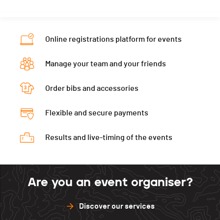
Location
Neuchâtel
Gap
0
Nat.
SUI
Canton
NE
Neuveville
180
Gap
35
Online registrations platform for events
Nat.
SUI
Val de Ruz
200
Neuveville
165
Gap
90
Asuel
0
Manage your team and your friends
Val de Ruz
180
Neuveville
135
St.-Imier
0
Asuel
0
Order bibs and accessories
Val de Ruz
155
Chaux-de-Fonds
0
St.-Imier
0
Asuel
0
Delémont
0
Flexible and secure payments
Chaux-de-Fonds
0
St.-Imier
0
Delémont
0
Results and live-timing of the events
Chaux-de-Fonds
0
Delémont
0
Are you an event organiser?
Discover our services