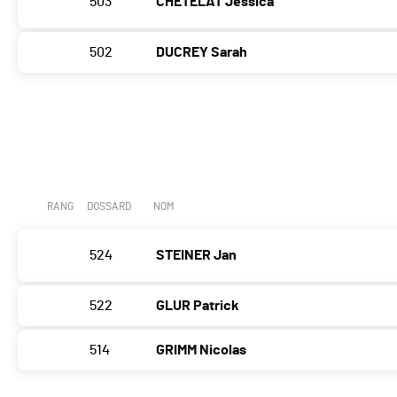
503
CHETELAT Jessica
502
DUCREY Sarah
RANG
DOSSARD
NOM
524
STEINER Jan
522
GLUR Patrick
514
GRIMM Nicolas