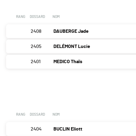
RANG
DOSSARD
NOM
2408
DAUBERGE Jade
2405
DELÉMONT Lucie
2401
MEDICO Thaïs
RANG
DOSSARD
NOM
2404
BUCLIN Eliott