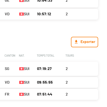
GE
SUI
10:54:33
2
VD
SUI
10:57:12
2
Exporter
CANTON
NAT.
TEMPS TOTAL
TOURS
SG
SUI
07:19:27
2
VD
SUI
09:55:55
2
FR
SUI
07:51:44
2