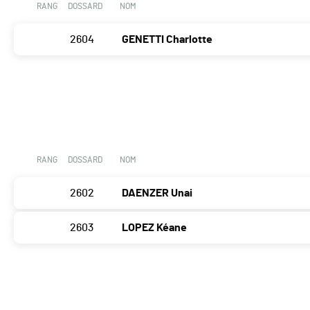
RANG
DOSSARD
NOM
2604
GENETTI Charlotte
RANG
DOSSARD
NOM
2602
DAENZER Unai
2603
LOPEZ Kéane