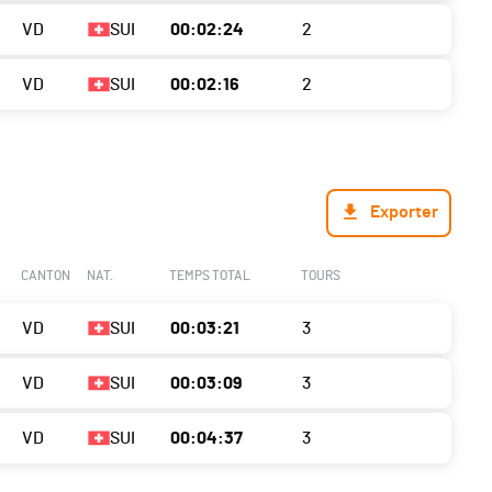
VD
SUI
00:02:24
2
VD
SUI
00:02:16
2
Exporter
CANTON
NAT.
TEMPS TOTAL
TOURS
VD
SUI
00:03:21
3
VD
SUI
00:03:09
3
VD
SUI
00:04:37
3