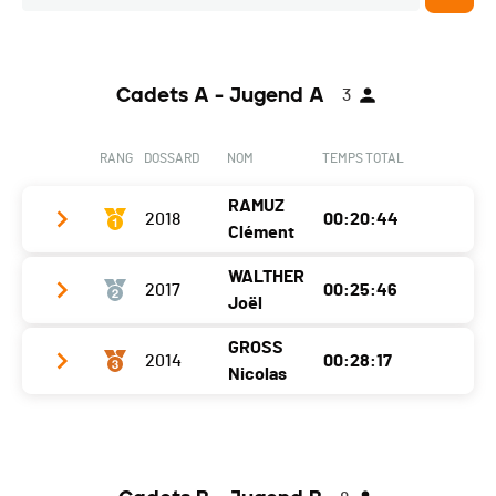
Cadets A - Jugend A
3
RANG
DOSSARD
NOM
TEMPS TOTAL
RAMUZ
2018
00:20:44
Clément
WALTHER
2017
00:25:46
Club / Team
CABV
Joël
Année
2007
GROSS
2014
00:28:17
Club / Team
CA Sierre DSG
Localité
Sierre
Nicolas
Année
2007
Canton
-
Club / Team
CA Sierre DSG
Localité
Sierre
Nat.
SUI
Année
2006
Canton
-
Ecart