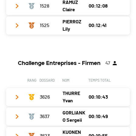
RAMUZ
1528
00:12:08
Club / Team
CABV
Claire
Année
2008
PIERROZ
1525
00:12:41
Club / Team
CABV
Localité
Sierre
Lily
Année
2009
Canton
-
Club / Team
CABV
Localité
Sierre
Nat.
SUI
Année
2008
Canton
-
Ecart
Challenge Entreprises - Firmen
47
Localité
Sierre
Nat.
SUI
Canton
-
Ecart
00:00:18
RANG
DOSSARD
NOM
TEMPS TOTAL
Nat.
SUI
THURRE
Ecart
3626
00:00:51
00:10:43
Yvan
GORLIANK
3637
00:10:49
Club / Team
HYDRO Exploitation
O Sergeii
Année
1980
KUONEN