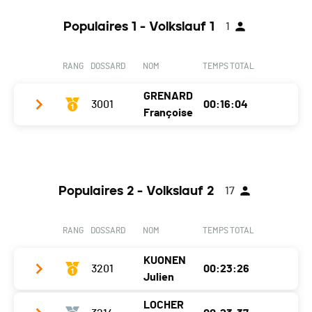
Année
1980
Canton
VS
Ecart
Populaires 1 - Volkslauf 1
1
Localité
Sierre
Nat.
SUI
Canton
-
Ecart
00:00:10
RANG
DOSSARD
NOM
TEMPS TOTAL
Nat.
SUI
GRENARD
Ecart
3001
00:01:33
00:16:04
Françoise
Année
1971
Localité
Sierre
Populaires 2 - Volkslauf 2
17
Canton
VS
Nat.
SUI
RANG
DOSSARD
NOM
TEMPS TOTAL
Ecart
KUONEN
3201
00:23:26
Julien
LOCHER