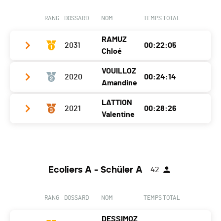
Canton
VS
Ecart
00:04:12
RANG
DOSSARD
NOM
TEMPS TOTAL
Nat.
SUI
RAMUZ
Ecart
2031
00:10:05
00:22:05
Chloé
VOUILLOZ
2020
00:24:14
Club / Team
CABV Martigny
Amandine
Année
2005
LATTION
2021
00:28:26
Club / Team
CA Sierre DSG
Localité
Charrat
Valentine
Année
2005
Canton
VS
Club / Team
CABV
Localité
Sierre
Nat.
SUI
Année
2005
Canton
-
Ecart
Ecoliers A - Schüler A
42
Localité
Sierre
Nat.
SUI
Canton
-
Ecart
00:02:09
RANG
DOSSARD
NOM
TEMPS TOTAL
Nat.
SUI
DESSIMOZ