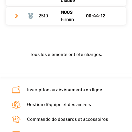
Claude
MOOS
2510
00:44:12
Club / Team
Firmin
Année
1961
Club / Team
CA SIERRE DSG
Localité
Réchy
Année
1953
Canton
VS
Tous les éléments ont été chargés.
Localité
Chippis
Nat.
SUI
Canton
VS
Ecart
Nat.
SUI
Ecart
00:01:12
Inscription aux événements en ligne
Gestion d'équipe et des ami·e·s
Commande de dossards et accessoires