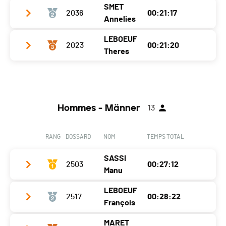
SMET
2036
00:21:17
Club / Team
Annelies
Année
2001
LEBOEUF
2023
00:21:20
Club / Team
Localité
Martigny
Theres
Année
1987
Canton
VS
Club / Team
CABV
Localité
Euseigne
Nat.
SUI
Année
1985
Canton
VS
Ecart
Hommes - Männer
13
Localité
Sierre
Nat.
BEL
Canton
-
Ecart
00:00:22
RANG
DOSSARD
NOM
TEMPS TOTAL
Nat.
SUI
SASSI
Ecart
2503
00:00:25
00:27:12
Manu
LEBOEUF
2517
00:28:22
Club / Team
CS 13 ÉTOILES
François
Année
1988
MARET