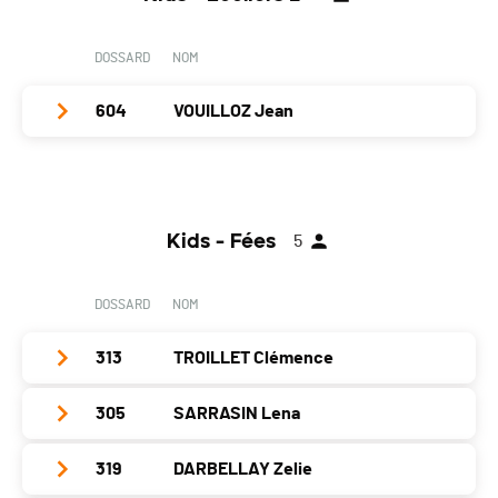
Localité
Vailly
Canton
-
DOSSARD
NOM
Nat.
FRA
604
VOUILLOZ Jean
Catégorie
Kids - Ecoliers 1
PAI.
Club / Team
Année
2012
Kids - Fées
5
Localité
Uvrier
Canton
VS
DOSSARD
NOM
Nat.
SUI
313
TROILLET Clémence
Catégorie
Kids - Ecoliers 2
PAI.
305
SARRASIN Lena
Club / Team
Année
2019
319
DARBELLAY Zelie
Club / Team