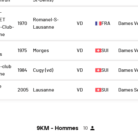
smrun
St-Denis)
-
 ET
Romanel-S-
1970
VD
FRA
Dames Vé
-Club-
Lausanne
ne
e
1975
Morges
VD
SUI
Dames Vé
s
-club
1984
Cugy (vd)
VD
SUI
Dames Vé
ne
e
2005
Lausanne
VD
SUI
Dames S
9KM - Hommes
10