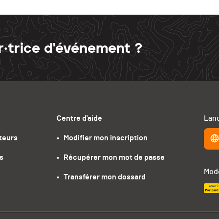
r·trice d'événement ?
Centre d'aide
Lang
teurs
•   Modifier mon inscription
s
•   Récupérer mon mot de passe
Mode
•   Transférer mon dossard