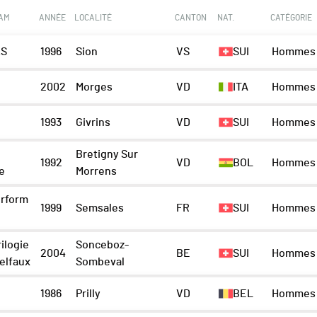
EAM
ANNÉE
LOCALITÉ
CANTON
NAT.
CATÉGORIE
.S
1996
Sion
VS
SUI
Hommes 
2002
Morges
VD
ITA
Hommes 
1993
Givrins
VD
SUI
Hommes 
Bretigny Sur
1992
VD
BOL
Hommes 
e
Morrens
erform
1999
Semsales
FR
SUI
Hommes 
ilogie
Sonceboz-
2004
BE
SUI
Hommes 
elfaux
Sombeval
1986
Prilly
VD
BEL
Hommes 