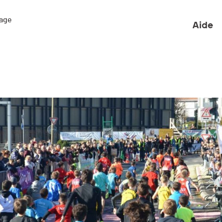
ge 

Aide
5