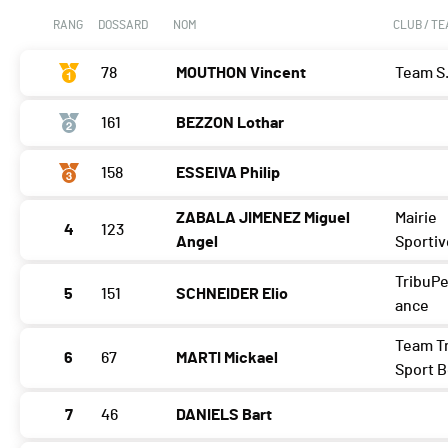
RANG
DOSSARD
NOM
CLUB / T
78
MOUTHON Vincent
Team S
161
BEZZON Lothar
158
ESSEIVA Philip
ZABALA JIMENEZ Miguel
Mairie
4
123
Angel
Sportiv
TribuP
5
151
SCHNEIDER Elio
ance
Team Tr
6
67
MARTI Mickael
Sport B
7
46
DANIELS Bart