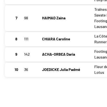
Fully/
Traînes
Savate
7
98
HAIMAD Zaina
Footing
Lausan
La Côt
8
111
CHIARA Caroline
Runner
Footing
9
142
ACHA-ORBEA Daria
Lausan
Fleur d
10
36
JOEDICKE Julia Padmé
Lotus