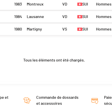
1983
Montreux
VD
SUI
Hommes 
1984
Lausanne
VD
SUI
Hommes 
1980
Martigny
VS
SUI
Hommes 
Tous les éléments ont été chargés.
pe et
Commande de dossards
Paie
et accessoires
sécu