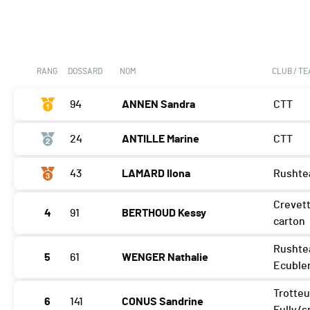
RANG
DOSSARD
NOM
CLUB / T
94
ANNEN Sandra
CTT
24
ANTILLE Marine
CTT
43
LAMARD Ilona
Rusht
Crevet
4
91
BERTHOUD Kessy
carton
Rusht
5
61
WENGER Nathalie
Ecuble
Trotteu
6
141
CONUS Sandrine