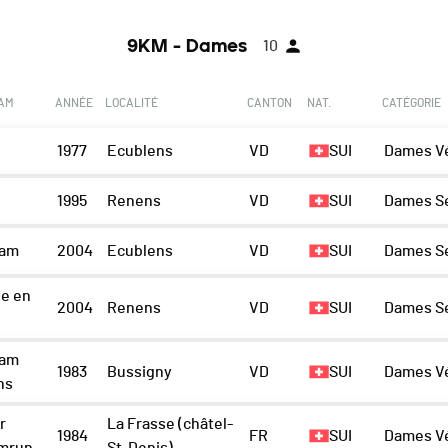
9KM - Dames
10
EAM
ANNÉE
LOCALITÉ
CANTON
NAT.
CATÉGORIE
1977
Ecublens
VD
SUI
Dames Vé
1995
Renens
VD
SUI
Dames S
eam
2004
Ecublens
VD
SUI
Dames S
te en
2004
Renens
VD
SUI
Dames S
eam
1983
Bussigny
VD
SUI
Dames Vé
ns
r
La Frasse (châtel-
1984
FR
SUI
Dames Vé