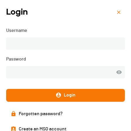
Login
Menu
Username
Triathlon Tramelan CJT,
Déc, cad, équipe - 2019
Password
Overall ranking
PUBLISHED!
Login
Overall ranking
Forgotten password?
Create an MSO account