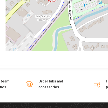
 team
Order bibs and
F
ends
accessories