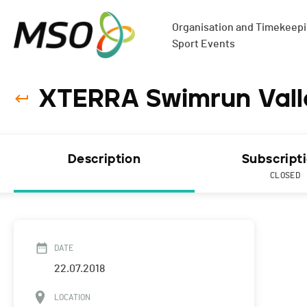
Organisation and Timekeepin
Sport Events
XTERRA Swimrun Vallé
Description
Subscript
CLOSED
DATE
22.07.2018
LOCATION