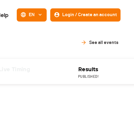
elp
EN
Login / Create an account
See all events
Live Timing
Results
PUBLISHED!