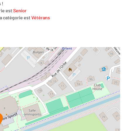
 !
rie est
Senior
la catégorie est
Vétérans