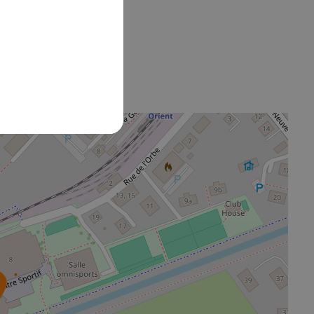
 !
rie est
Senior
la catégorie est
Vétérans