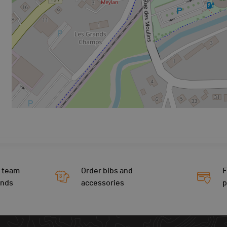
 team
Order bibs and
F
ends
accessories