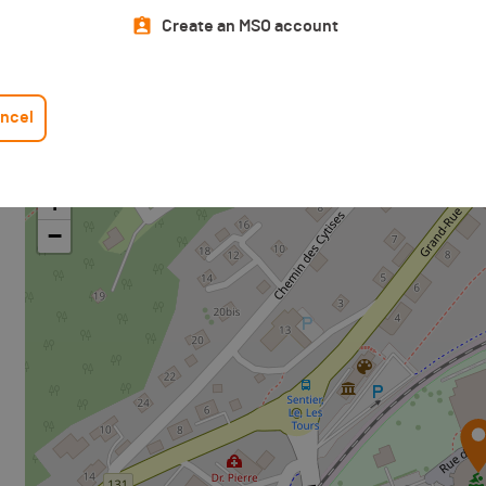
Le calcul est simple, c'est le cumul des deux âges, qui fait fois
Create an MSO account
Si le total des 2 âges cumulés est inférieur à 90 ans la catégo
Si le total des 2 âges cumulés est supérieur ou égal à 90 ans 
ncel
Location of the arrival area
+
−