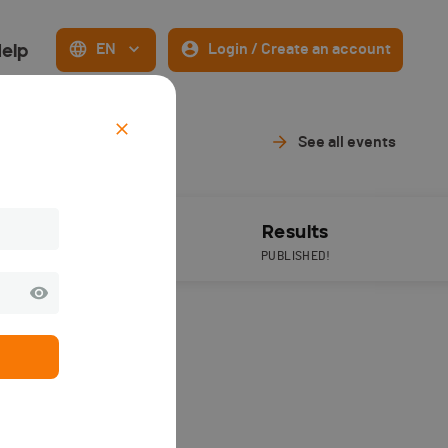
elp
EN
Login / Create an account
See all events
Live Timing
Results
PUBLISHED!