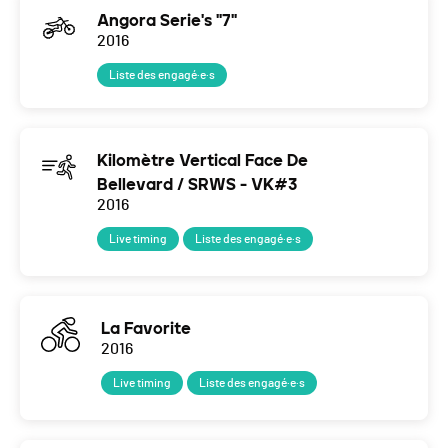
Angora Serie's "7"
2016
Liste des engagé·e·s
Kilomètre Vertical Face De
Bellevard / SRWS - VK#3
2016
Live timing
Liste des engagé·e·s
La Favorite
2016
Live timing
Liste des engagé·e·s