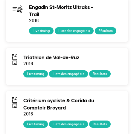
Engadin St-Moritz Ultraks -
Trail
2016
Live timing
Liste des engagé·e·s
Résultats
Triathlon de Val-de-Ruz
2016
Live timing
Liste des engagé·e·s
Résultats
Critérium cycliste & Corida du
Comptoir Broyard
2016
Live timing
Liste des engagé·e·s
Résultats