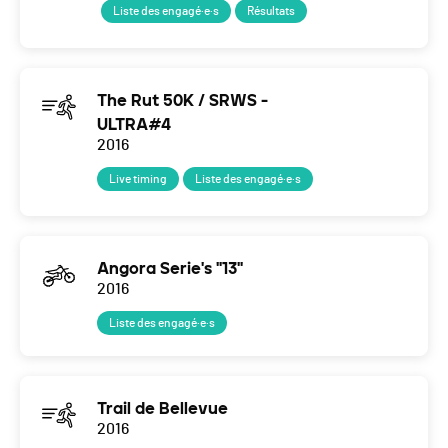
Liste des engagé·e·s
Résultats
The Rut 50K / SRWS -
ULTRA#4
2016
Live timing
Liste des engagé·e·s
Angora Serie's "13"
2016
Liste des engagé·e·s
Trail de Bellevue
2016