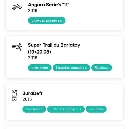
Angora Serie's "11"
2016
Liste des engagé·e·s
Super Trail du Barlatay
(19+20.08)
2016
Live timing
Liste des engagé·e·s
Résultats
JuraDefi
2016
Live timing
Liste des engagé·e·s
Résultats