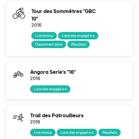
Tour des Sommêtres "GBC
10"
2016
Live timing
Liste des engagé·e·s
Classement série
Résultats
Angora Serie's "16"
2016
Liste des engagé·e·s
Trail des Patrouilleurs
2016
Live timing
Liste des engagé·e·s
Résultats