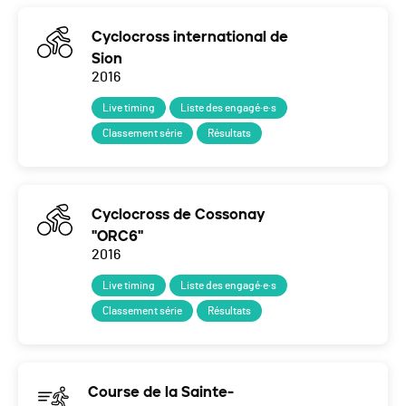
Cyclocross international de
Sion
2016
Live timing
Liste des engagé·e·s
Classement série
Résultats
Cyclocross de Cossonay
"ORC6"
2016
Live timing
Liste des engagé·e·s
Classement série
Résultats
Course de la Sainte-