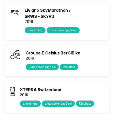
Livigno SkyMarathon /
SRWS - SKY#3
2016
Live timing
Liste des engagé·e·s
Groupe E Celsius BerGiBike
2016
Liste des engagé·e·s
Résultats
XTERRA Switzerland
2016
Live timing
Liste des engagé·e·s
Résultats