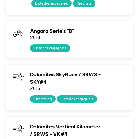
Liste des engagé·e·s
Résultats
Angora Serie's "8"
2016
Liste des engagé·e·s
Dolomites SkyRace / SRWS -
SKY#4
2016
Live timing
Liste des engagé·e·s
Dolomites Vertical Kilometer
/ SRWS - VK#4