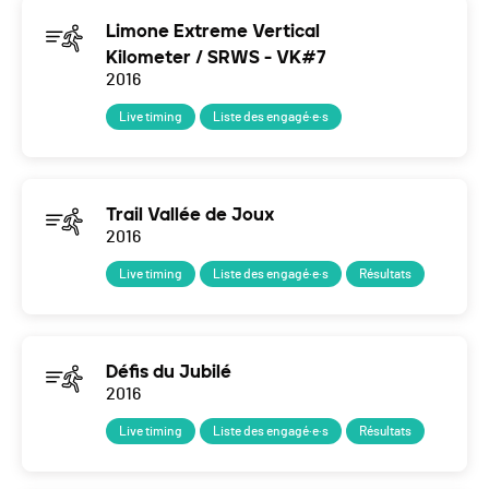
Limone Extreme Vertical
Kilometer / SRWS - VK#7
2016
Live timing
Liste des engagé·e·s
Trail Vallée de Joux
2016
Live timing
Liste des engagé·e·s
Résultats
Défis du Jubilé
2016
Live timing
Liste des engagé·e·s
Résultats