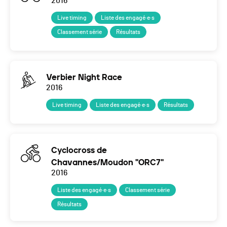
2016
Live timing
Liste des engagé·e·s
Classement série
Résultats
Verbier Night Race
2016
Live timing
Liste des engagé·e·s
Résultats
Cyclocross de
Chavannes/Moudon "ORC7"
2016
Liste des engagé·e·s
Classement série
Résultats