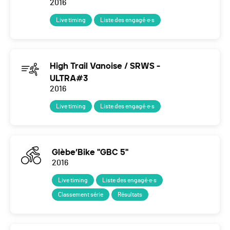
2016
Live timing
Liste des engagé·e·s
High Trail Vanoise / SRWS -
ULTRA#3
2016
Live timing
Liste des engagé·e·s
Glèbe’Bike "GBC 5"
2016
Live timing
Liste des engagé·e·s
Classement série
Résultats