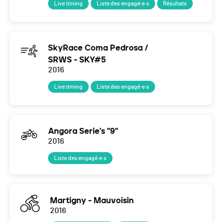
Live timing
Liste des engagé·e·s
Résultats
SkyRace Coma Pedrosa /
SRWS - SKY#5
2016
Live timing
Liste des engagé·e·s
Angora Serie's "9"
2016
Liste des engagé·e·s
Martigny - Mauvoisin
2016