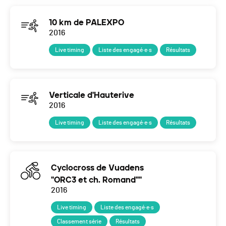
10 km de PALEXPO
2016
Live timing
Liste des engagé·e·s
Résultats
Verticale d'Hauterive
2016
Live timing
Liste des engagé·e·s
Résultats
Cyclocross de Vuadens
"ORC3 et ch. Romand""
2016
Live timing
Liste des engagé·e·s
Classement série
Résultats