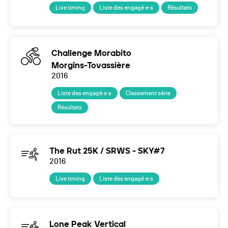
Live timing
Liste des engagé·e·s
Résultats
Challenge Morabito
Morgins-Tovassière
2016
Liste des engagé·e·s
Classement série
Résultats
The Rut 25K / SRWS - SKY#7
2016
Live timing
Liste des engagé·e·s
Lone Peak Vertical