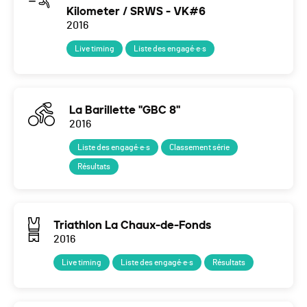
Kilometer / SRWS - VK#6
2016
Live timing
Liste des engagé·e·s
La Barillette "GBC 8"
2016
Liste des engagé·e·s
Classement série
Résultats
Triathlon La Chaux-de-Fonds
2016
Live timing
Liste des engagé·e·s
Résultats