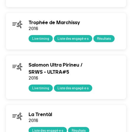
Trophée de Marchissy
2016
Live timing
Liste des engagé·e·s
Résultats
Salomon Ultra Pirineu /
SRWS - ULTRA#5
2016
Live timing
Liste des engagé·e·s
La Trentàl
2016
Liste des engagé·e·s
Résultats