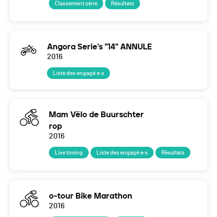
Classement série
Résultats
Angora Serie's "14" ANNULE
2016
Liste des engagé·e·s
Mam Vëlo de Buurschter
rop
2016
Live timing
Liste des engagé·e·s
Résultats
o-tour Bike Marathon
2016