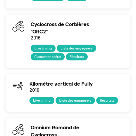
Cyclocross de Corbières
"ORC2"
2016
Live timing
Liste des engagé·e·s
Classement série
Résultats
Kilomètre vertical de Fully
2016
Live timing
Liste des engagé·e·s
Résultats
Omnium Romand de
Cyclocross