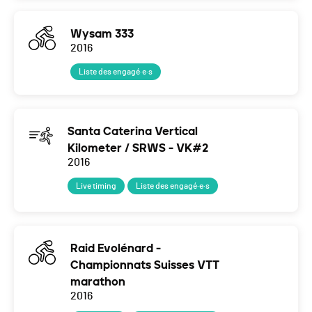
Wysam 333
2016
Liste des engagé·e·s
Santa Caterina Vertical
Kilometer / SRWS - VK#2
2016
Live timing
Liste des engagé·e·s
Raid Evolénard -
Championnats Suisses VTT
marathon
2016