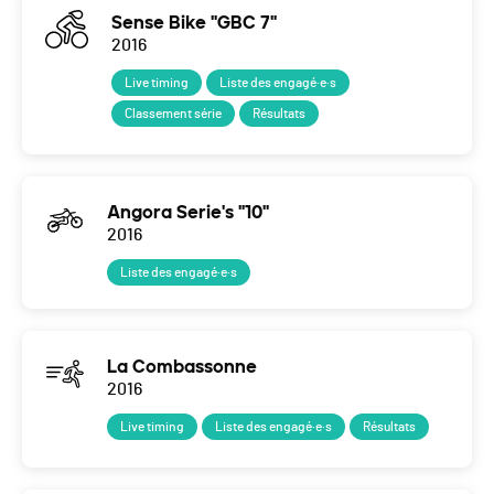
Sense Bike "GBC 7"
2016
Live timing
Liste des engagé·e·s
Classement série
Résultats
Angora Serie's "10"
2016
Liste des engagé·e·s
La Combassonne
2016
Live timing
Liste des engagé·e·s
Résultats