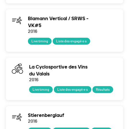
Blamann Vertical / SRWS -
VK#5
2016
Live timing
Liste des engagé·e·s
La Cyclosportive des Vins
du Valais
2016
Live timing
Liste des engagé·e·s
Résultats
Stierenberglauf
2016