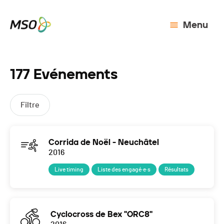
Menu
177 Evénements
Filtre
Corrida de Noël - Neuchâtel
2016
Live timing
Liste des engagé·e·s
Résultats
Cyclocross de Bex "ORC8"