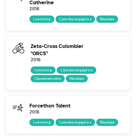
Catherine
2016
Live timing
Liste des engagé·e·s
Résultats
Zeta-Cross Colombier
"ORC5"
2016
Live timing
Liste des engagé·e·s
Classement série
Résultats
Forcethon Talent
2016
Live timing
Liste des engagé·e·s
Résultats