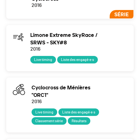
2016
SÉRIE
Limone Extreme SkyRace /
SRWS - SKY#8
2016
Live timing
Liste des engagé·e·s
Cyclocross de Ménières
"ORC1"
2016
Live timing
Liste des engagé·e·s
Classement série
Résultats