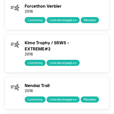
Forcethon Verbier
2016
Live timing
Liste des engagé·e·s
Résultats
Kima Trophy / SRWS -
EXTREME#2
2016
Live timing
Liste des engagé·e·s
Nendaz Trail
2016
Live timing
Liste des engagé·e·s
Résultats