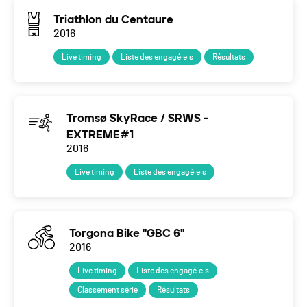
Triathlon du Centaure
2016
Live timing
Liste des engagé·e·s
Résultats
Tromsø SkyRace / SRWS -
EXTREME#1
2016
Live timing
Liste des engagé·e·s
Torgona Bike "GBC 6"
2016
Live timing
Liste des engagé·e·s
Classement série
Résultats