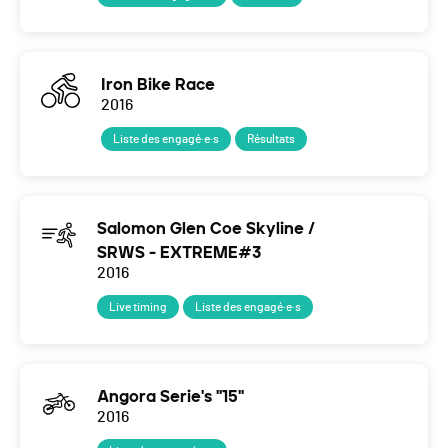
Iron Bike Race
2016
Liste des engagé·e·s
Résultats
Salomon Glen Coe Skyline /
SRWS - EXTREME#3
2016
Live timing
Liste des engagé·e·s
Angora Serie's "15"
2016